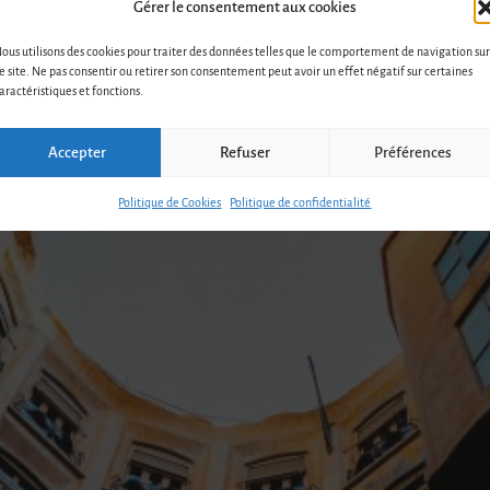
Gérer le consentement aux cookies
a nouvelle loi RGDP, entrée en vigueur ce 25 mai dernier. Mais qu’en est-i
al sur la Protection des Données, une nouvelle réglementation européenne. 
ous utilisons des cookies pour traiter des données telles que le comportement de navigation sur
e site. Ne pas consentir ou retirer son consentement peut avoir un effet négatif sur certaines
r dans le neuf
aractéristiques et fonctions.
Accepter
Refuser
Préférences
Politique de Cookies
Politique de confidentialité