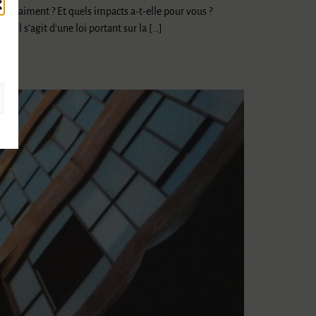
l vraiment ? Et quels impacts a-t-elle pour vous ?
Il s’agit d’une loi portant sur la […]