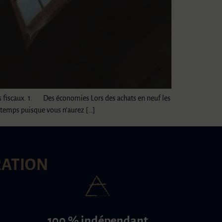
ges fiscaux. 1. Des économies Lors des achats en neuf les
u temps puisque vous n’aurez […]
RATION
100 % indépendant